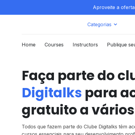
Aproveite a ofert
Categorias
Home
Courses
Instructors
Publique se
Faça parte do cl
Digitalks
para a
gratuito a vários
Todos que fazem parte do Clube Digitalks têm ace
cursos essenciais para seu desenvolvimento profi