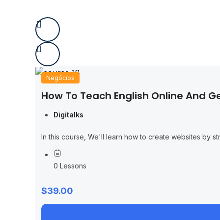
Negócios
How To Teach English Online And Ge
Digitalks
In this course, We'll learn how to create websites by 
0 Lessons
$39.00