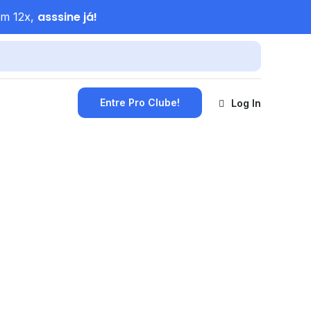
asssine já!
em 12x,
Entre Pro Clube!
Log In